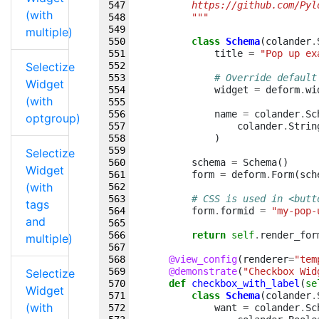
        https://github.com/Pyl
(with
        """
multiple)
class
Schema
(
colander
.
title
=
"Pop up ex
Selectize
# Override default
Widget
widget
=
deform
.
wi
(with
name
=
colander
.
Sc
optgroup)
colander
.
Strin
)
Selectize
schema
=
Schema
()
Widget
form
=
deform
.
Form
(
sch
(with
# CSS is used in <butt
tags
form
.
formid
=
"my-pop-
and
return
self
.
render_for
multiple)
@view_config
(
renderer
=
"tem
@demonstrate
(
"Checkbox Wid
Selectize
def
checkbox_with_label
(
se
Widget
class
Schema
(
colander
.
(with
want
=
colander
.
Sc