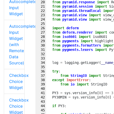
Autocomplete
from
pyramid.response
import
R
from
pyramid.session
import
Si
Input
from
pyramid.threadlocal
impor
Widget
from
pyramid.view
import
view_
from
pyramid.view
import
view_
Autocomplete
import
deform
Input
from
deform.renderer
import
co
from
iso8601
import
iso8601
Widget
from
pygments
import
highlight
(with
from
pygments.formatters
impor
from
pygments.lexers
import
Py
Remote
Data
Source)
log
=
logging
.
getLogger
(
__name
try
:
Checkbox
from
StringIO
import
Strin
except
ImportError
:
Choice
from
io
import
StringIO
Widget
PY3
=
sys
.
version_info
[
0
]
==
3
PY38MIN
=
sys
.
version_info
[
0
]
Checkbox
Choice
if
PY3
:
Widget