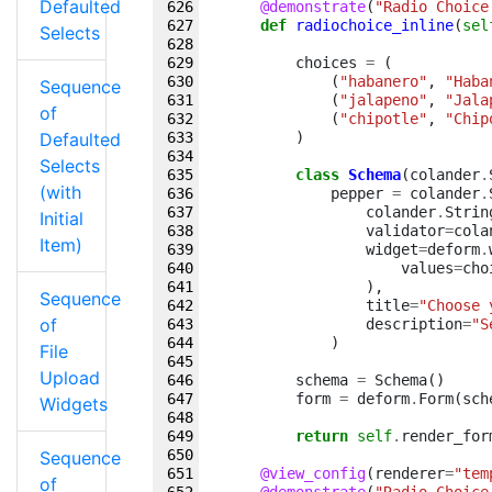
Defaulted
@demonstrate
(
"Radio Choice
def
radiochoice_inline
(
sel
Selects
choices
=
(
(
"habanero"
,
"Haba
Sequence
(
"jalapeno"
,
"Jala
of
(
"chipotle"
,
"Chip
Defaulted
)
Selects
class
Schema
(
colander
.
(with
pepper
=
colander
.
colander
.
Strin
Initial
validator
=
cola
Item)
widget
=
deform
.
values
=
cho
),
Sequence
title
=
"Choose 
of
description
=
"S
)
File
Upload
schema
=
Schema
()
form
=
deform
.
Form
(
sch
Widgets
return
self
.
render_for
Sequence
@view_config
(
renderer
=
"tem
of