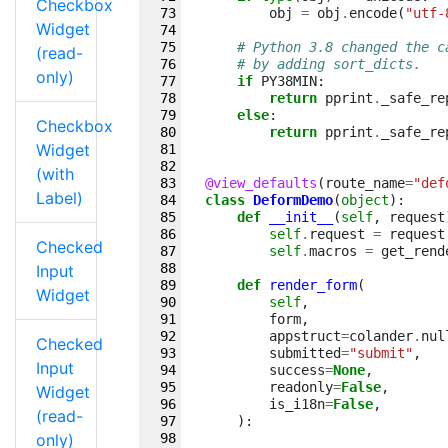
Checkbox
obj
=
obj
.
encode
(
"utf-
Widget
# Python 3.8 changed the c
(read-
# by adding sort_dicts.
only)
if
PY38MIN
:
return
pprint
.
_safe_re
else
:
Checkbox
return
pprint
.
_safe_re
Widget
(with
@view_defaults
(
route_name
=
"def
Label)
class
DeformDemo
(
object
):
def
__init__
(
self
,
request
self
.
request
=
request
Checked
self
.
macros
=
get_rend
Input
def
render_form
(
Widget
self
,
form
,
appstruct
=
colander
.
nul
Checked
submitted
=
"submit"
,
Input
success
=
None
,
readonly
=
False
,
Widget
is_i18n
=
False
,
(read-
):
only)