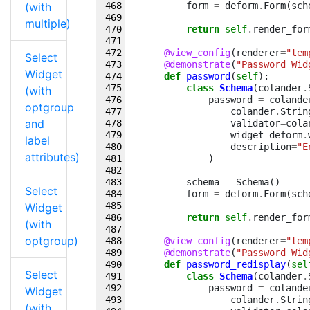
(with
form
=
deform
.
Form
(
sch
multiple)
return
self
.
render_for
@view_config
(
renderer
=
"tem
Select
@demonstrate
(
"Password Wid
Widget
def
password
(
self
):
class
Schema
(
colander
.
(with
password
=
colande
optgroup
colander
.
Strin
and
validator
=
cola
widget
=
deform
.
label
description
=
"E
attributes)
)
schema
=
Schema
()
Select
form
=
deform
.
Form
(
sch
Widget
return
self
.
render_for
(with
optgroup)
@view_config
(
renderer
=
"tem
@demonstrate
(
"Password Wid
def
password_redisplay
(
sel
Select
class
Schema
(
colander
.
password
=
colande
Widget
colander
.
Strin
(with