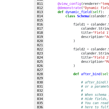
@view_config
(
renderer
=
"tem
@demonstrate
(
"Dynamic fiel
def
dynamic_field
(
self
):
class
Schema
(
colander
.
field1
=
colander
.
colander
.
Strin
title
=
"Field 1
description
=
"A
)
field2
=
colander
.
colander
.
Strin
title
=
"Field 2
description
=
"M
)
def
after_bind
(
sel
# after_bind()
# or a paramet
#
# When schema 
# Hide fields,
# You can read
# here to fulf