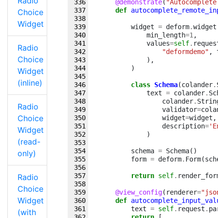
Radio
@demonstrate
(
"Autocomplete
def
autocomplete_remote_in
Choice
Widget
widget
=
deform
.
widget
min_length
=
1
,
values
=
self
.
reques
Radio
"deformdemo"
,
Choice
),
)
Widget
(inline)
class
Schema
(
colander
.
text
=
colander
.
Sc
colander
.
Strin
Radio
validator
=
cola
Choice
widget
=
widget
,
description
=
'E
Widget
)
(read-
schema
=
Schema
()
only)
form
=
deform
.
Form
(
sch
return
self
.
render_for
Radio
Choice
@view_config
(
renderer
=
"jso
Widget
def
autocomplete_input_val
text
=
self
.
request
.
pa
(with
return
[