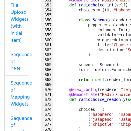
@demonstrate
(
"Radio Choice
File
def
radiochoice_int
(
self
):
choices
=
((
0
,
"Habane
Upload
Widgets
class
Schema
(
colander
.
pepper
=
colander
.
(with
colander
.
Int
()
Initial
validator
=
cola
Item)
widget
=
deform
.
title
=
"Choose 
description
=
"S
Sequence
)
of
schema
=
Schema
()
I18N
form
=
deform
.
Form
(
sch
return
self
.
render_for
Sequence
of
@view_config
(
renderer
=
"tem
@demonstrate
(
"Radio Choice
Mapping
def
radiochoice_readonly
(
s
Widgets
choices
=
(
(
"habanero"
,
"Haba
Sequence
(
"jalapeno"
,
"Jala
(
"chipotle"
,
"Chip
of
)