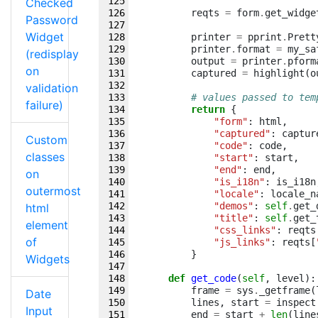
Checked
reqts
=
form
.
get_widge
Password
Widget
printer
=
pprint
.
Prett
printer
.
format
=
my_sa
(redisplay
output
=
printer
.
pform
on
captured
=
highlight
(
o
validation
# values passed to tem
failure)
return
{
"form"
:
html
,
"captured"
:
captur
Custom
"code"
:
code
,
classes
"start"
:
start
,
"end"
:
end
,
on
"is_i18n"
:
is_i18n
outermost
"locale"
:
locale_n
"demos"
:
self
.
get_
html
"title"
:
self
.
get_
element
"css_links"
:
reqts
of
"js_links"
:
reqts
[
}
Widgets
def
get_code
(
self
,
level
):
frame
=
sys
.
_getframe
(
Date
lines
,
start
=
inspect
Input
end
=
start
+
len
(
line