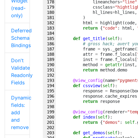
Widget
lineanchors
=
"line"
cssclass
=
"hightlig
(read-
hl_lines
=
hl_lines
,
only)
)
html
=
highlight
(
code
,
return
{
"code"
:
html
,
Deferred
Schema
def
get_title
(
self
):
# gross hack; avert yo
Bindings
frame
=
sys
.
_getframe
(
attr
=
frame
.
f_locals
[
inst
=
frame
.
f_locals
[
Don't
method
=
getattr
(
inst
,
Validate
return
method
.
demo
Readonly
@view_config
(
name
=
"pygment
Fields
def
cssview
(
self
):
response
=
Response
(
bo
response
.
cache_expires
Dynamic
return
response
fields:
add
@view_config
(
renderer
=
"tem
def
index
(
self
):
and
return
{
"demos"
:
self
.
remove
def
get_demos
(
self
):