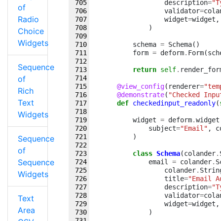
description
=
"T
of
validator
=
cola
Radio
widget
=
widget
,
)
Choice
Widgets
schema
=
Schema
()
form
=
deform
.
Form
(
sch
Sequence
return
self
.
render_for
of
@view_config
(
renderer
=
"tem
Rich
@demonstrate
(
"Checked Inpu
Text
def
checkedinput_readonly
(
Widgets
widget
=
deform
.
widget
subject
=
"Email"
,
c
)
Sequence
of
class
Schema
(
colander
.
Sequence
email
=
colander
.
S
colander
.
Strin
Widgets
title
=
"Email A
description
=
"T
validator
=
cola
Text
widget
=
widget
,
Area
)