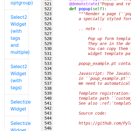
optgroup)
@demonstrate
(
"Popup and re
def
popup
(
self
):
"""Render a page (``po
Select2
        a specially styled for
Widget
        .. note ::
(with
tags
            Pop up form templa
            They are in the de
and
            You can copy them 
multiple)
            widget template pa
        popup_example.pt conta
Select2
Widget
        Javascript: The JavaSc
        in ``poup_example.pt``
(with
        We need to automatical
tags)
        Template registration:
        template path ``custom
Selectize
        See also :ref:`templat
Widget
        Source code:
Selectize
        https://github.com/Pyl
Widget