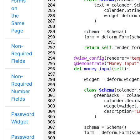
Forms
text
=
colander
.
Sc
on
colander
.
Strin
the
widget
=
deform
.
)
Same
Page
schema
=
Schema
()
form
=
deform
.
Form
(
sch
Non-
return
self
.
render_for
Required
@view_config
(
renderer
=
"tem
Fields
@demonstrate
(
"Money Input"
def
money_input
(
self
):
Non-
widget
=
deform
.
widget
Required
class
Schema
(
colander
.
Number
greenbacks
=
colan
Fields
colander
.
Decim
widget
=
widget
,
description
=
"E
Password
)
Widget
schema
=
Schema
()
form
=
deform
.
Form
(
sch
Password