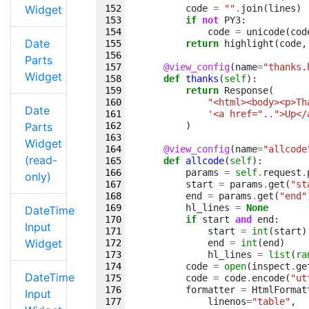
Widget
code
=
""
.
join
(
lines
)
if
not
PY3
:
code
=
unicode
(
cod
Date
return
highlight
(
code
,
Parts
@view_config
(
name
=
"thanks.
Widget
def
thanks
(
self
):
return
Response
(
"<html><body><p>Th
Date
'<a href="..">Up</
Parts
)
Widget
@view_config
(
name
=
"allcode
(read-
def
allcode
(
self
):
params
=
self
.
request
.
only)
start
=
params
.
get
(
"st
end
=
params
.
get
(
"end"
hl_lines
=
None
DateTime
if
start
and
end
:
Input
start
=
int
(
start
)
Widget
end
=
int
(
end
)
hl_lines
=
list
(
ra
code
=
open
(
inspect
.
ge
DateTime
code
=
code
.
encode
(
"ut
formatter
=
HtmlFormat
Input
linenos
=
"table"
,