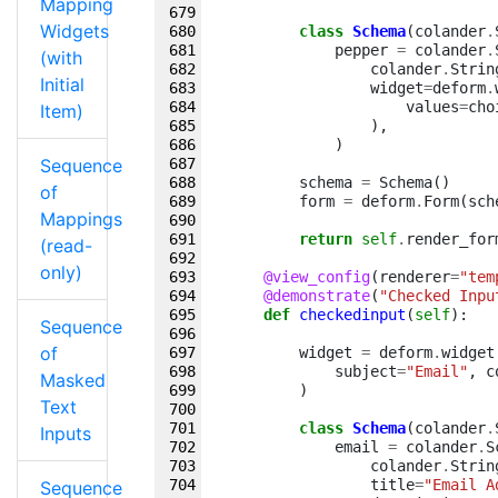
Mapping
Widgets
class
Schema
(
colander
.
pepper
=
colander
.
(with
colander
.
Strin
Initial
widget
=
deform
.
values
=
cho
Item)
),
)
Sequence
schema
=
Schema
()
of
form
=
deform
.
Form
(
sch
Mappings
return
self
.
render_for
(read-
only)
@view_config
(
renderer
=
"tem
@demonstrate
(
"Checked Inpu
def
checkedinput
(
self
):
Sequence
of
widget
=
deform
.
widget
subject
=
"Email"
,
c
Masked
)
Text
class
Schema
(
colander
.
Inputs
email
=
colander
.
S
colander
.
Strin
title
=
"Email A
Sequence