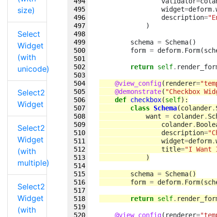
validator
=
cola
size)
widget
=
deform
.
description
=
"E
)
Select
schema
=
Schema
()
Widget
form
=
deform
.
Form
(
sch
(with
return
self
.
render_for
unicode)
@view_config
(
renderer
=
"tem
Select2
@demonstrate
(
"Checkbox Wid
def
checkbox
(
self
):
Widget
class
Schema
(
colander
.
want
=
colander
.
Sc
colander
.
Boole
Select2
description
=
"C
Widget
widget
=
deform
.
title
=
"I Want 
(with
)
multiple)
schema
=
Schema
()
form
=
deform
.
Form
(
sch
Select2
Widget
return
self
.
render_for
(with
@view_config
(
renderer
=
"tem