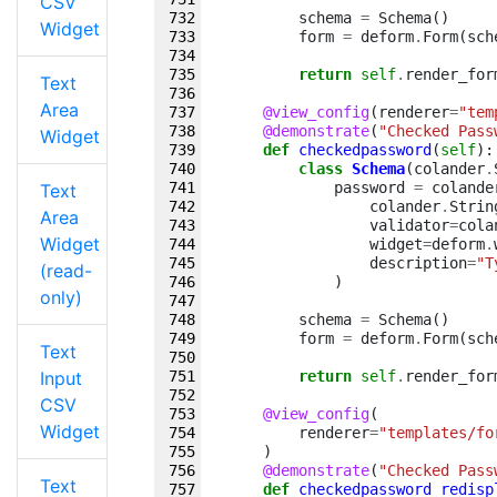
CSV
schema
=
Schema
()
Widget
form
=
deform
.
Form
(
sch
return
self
.
render_for
Text
Area
@view_config
(
renderer
=
"tem
@demonstrate
(
"Checked Pass
Widget
def
checkedpassword
(
self
):
class
Schema
(
colander
.
password
=
colande
Text
colander
.
Strin
Area
validator
=
cola
Widget
widget
=
deform
.
description
=
"T
(read-
)
only)
schema
=
Schema
()
form
=
deform
.
Form
(
sch
Text
Input
return
self
.
render_for
CSV
@view_config
(
Widget
renderer
=
"templates/fo
)
@demonstrate
(
"Checked Pass
Text
def
checkedpassword_redisp