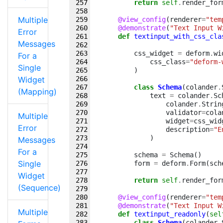
return
self
.
render_for
Multiple
@view_config
(
renderer
=
"tem
@demonstrate
(
"Text Input W
Error
def
textinput_with_css_cla
Messages
css_widget
=
deform
.
wi
For a
css_class
=
"deform-
Single
)
Widget
class
Schema
(
colander
.
(Mapping)
text
=
colander
.
Sc
colander
.
Strin
validator
=
cola
Multiple
widget
=
css_wid
Error
description
=
"E
)
Messages
For a
schema
=
Schema
()
Single
form
=
deform
.
Form
(
sch
Widget
return
self
.
render_for
(Sequence)
@view_config
(
renderer
=
"tem
@demonstrate
(
"Text Input W
Multiple
def
textinput_readonly
(
sel
class
Schema
(
colander
.