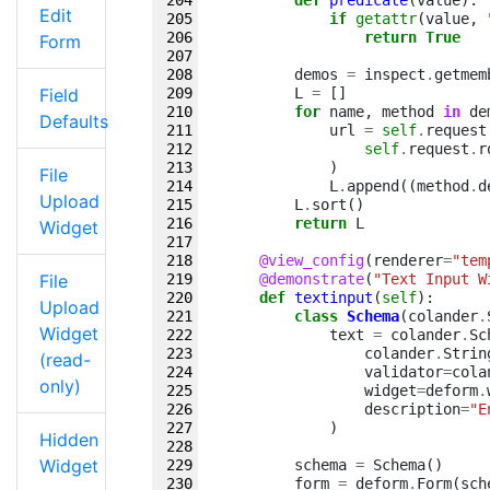
def
predicate
(
value
):
Edit
if
getattr
(
value
,
return
True
Form
demos
=
inspect
.
getmem
Field
L
=
[]
for
name
,
method
in
de
Defaults
url
=
self
.
request
self
.
request
.
r
)
File
L
.
append
((
method
.
d
Upload
L
.
sort
()
return
L
Widget
@view_config
(
renderer
=
"tem
File
@demonstrate
(
"Text Input W
def
textinput
(
self
):
Upload
class
Schema
(
colander
.
Widget
text
=
colander
.
Sc
colander
.
Strin
(read-
validator
=
cola
only)
widget
=
deform
.
description
=
"E
)
Hidden
Widget
schema
=
Schema
()
form
=
deform
.
Form
(
sch