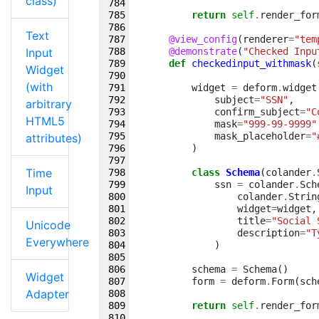
class)
return
self
.
render_for
Text
@view_config
(
renderer
=
"tem
Input
@demonstrate
(
"Checked Inpu
def
checkedinput_withmask
(
Widget
(with
widget
=
deform
.
widget
subject
=
"SSN"
,
arbitrary
confirm_subject
=
"C
HTML5
mask
=
"999-99-9999"
mask_placeholder
=
"
attributes)
)
Time
class
Schema
(
colander
.
ssn
=
colander
.
Sch
Input
colander
.
Strin
widget
=
widget
,
title
=
"Social 
Unicode
description
=
"T
Everywhere
)
schema
=
Schema
()
Widget
form
=
deform
.
Form
(
sch
Adapter
return
self
.
render_for