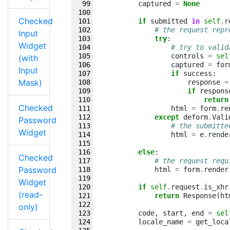
captured
=
None
Checked
if
submitted
in
self
.
r
# the request repr
Input
try
:
Widget
# try to valid
controls
=
sel
(with
captured
=
for
Input
if
success
:
Mask)
response
=
if
respons
return
Checked
html
=
form
.
re
except
deform
.
Vali
Password
# the submitte
Widget
html
=
e
.
rende
else
:
Checked
# the request requ
Password
html
=
form
.
render
Widget
if
self
.
request
.
is_xhr
(read-
return
Response
(
ht
only)
code
,
start
,
end
=
sel
locale_name
=
get_loca