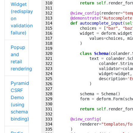
return
self
.
render_for
Widget
(redisplay
@view_config
(
renderer
=
"tem
on
@demonstrate
(
"Autocomplete
def
autocomplete_input
(
sel
validation
choices
=
[
"bar"
,
"baz
failure)
widget
=
deform
.
widget
values
=
choices
,
mi
)
Popup
class
Schema
(
colander
.
and
text
=
colander
.
Sc
retail
colander
.
Strin
rendering
validator
=
cola
widget
=
widget
,
description
=
'E
Pyramid
)
CSRF
schema
=
Schema
()
Demo
form
=
deform
.
Form
(
sch
(using
return
self
.
render_for
schema
binding)
@view_config
(
renderer
=
"templates/fo
)