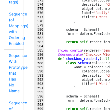
colander
.
Boole
tags)
description
=
"C
widget
=
deform
.
label
=
"Really"
Sequence
title
=
"I Want 
(of
)
Mappings)
schema
=
Schema
()
with
form
=
deform
.
Form
(
sch
Ordering
return
self
.
render_for
Enabled
@view_config
(
renderer
=
"tem
@demonstrate
(
"Checkbox Wid
Sequence
def
checkbox_readonly
(
self
With
class
Schema
(
colander
.
Prototype
want
=
colander
.
Sc
colander
.
Boole
that
description
=
"C
Has
widget
=
deform
.
title
=
"I Want 
No
)
Name
schema
=
Schema
()
form
=
deform
.
Form
(
sch
Sequence
of
return
self
.
render_for