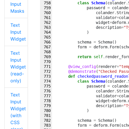
class
Schema
(
colander
.
Input
password
=
colande
Masks
colander
.
Strin
validator
=
cola
widget
=
deform
.
Text
description
=
"T
Input
)
Widget
schema
=
Schema
()
form
=
deform
.
Form
(
sch
Text
return
self
.
render_for
Input
Widget
@view_config
(
renderer
=
"tem
@demonstrate
(
"Checked Pass
(read-
def
checkedpassword_readon
only)
class
Schema
(
colander
.
password
=
colande
colander
.
Strin
Text
validator
=
cola
widget
=
deform
.
Input
description
=
"T
Widget
)
(with
schema
=
Schema
()
CSS
form
=
deform
.
Form
(
sch