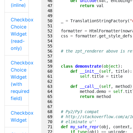
def
unicode
(
val
,
encoding
=
(inline)
return
val
Checkbox
_
=
TranslationStringFactory
(
"
Choice
formatter
=
HtmlFormatter
(
nowr
Widget
css
=
formatter
.
get_style_defs
(read-
only)
# the zpt_renderer above is re
Checkbox
class
demonstrate
(
object
):
Choice
def
__init__
(
self
,
title
):
Widget
self
.
title
=
title
(with
def
__call__
(
self
,
method
)
required
method
.
demo
=
self
.
tit
return
method
field)
# Py2/Py3 compat
Checkbox
# http://stackoverflow.com/a/1
Widget
# eliminate u''
def
my_safe_repr
(
obj
,
context
,
if
type
(
obj
)
==
unicode
: