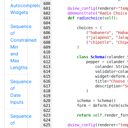
Autocomplete
@view_config
(
renderer
=
"tem
Widgets
@demonstrate
(
"Radio Choice
def
radiochoice
(
self
):
Sequence
choices
=
(
of
(
"habanero"
,
"Haba
(
"jalapeno"
,
"Jala
Constrained
(
"chipotle"
,
"Chip
Min
)
and
class
Schema
(
colander
.
Max
pepper
=
colander
.
colander
.
Strin
Lengths
validator
=
cola
widget
=
deform
.
Sequence
title
=
"Choose 
description
=
"S
of
)
Date
schema
=
Schema
()
Inputs
form
=
deform
.
Form
(
sch
return
self
.
render_for
Sequence
of
@view_config
(
renderer
=
"tem