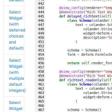
@view_config
(
renderer
=
"tem
Select
@demonstrate
(
"Rich Text Wi
def
delayed_richtext
(
self
)
Widget
class
Schema
(
colander
.
(with
text
=
colander
.
Sc
colander
.
Strin
deferred
widget
=
deform
.
choices
description
=
"E
and
)
default)
schema
=
Schema
()
form
=
deform
.
Form
(
sch
Select
return
self
.
render_for
Widget
@view_config
(
renderer
=
"tem
(with
@demonstrate
(
"Rich Text Wi
multiple
def
richtext_readonly
(
self
default
class
Schema
(
colander
.
text
=
colander
.
Sc
integers)
colander
.
Strin
widget
=
deform
.
)
Select
Widget
schema
=
Schema
()