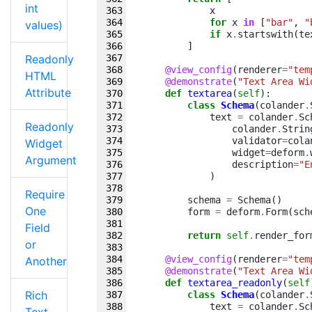
int
x
for
x
in
[
"bar"
,
"
values)
if
x
.
startswith
(
te
]
Readonly
@view_config
(
renderer
=
"tem
HTML
@demonstrate
(
"Text Area Wi
Attribute
def
textarea
(
self
):
class
Schema
(
colander
.
text
=
colander
.
Sc
Readonly
colander
.
Strin
validator
=
cola
Widget
widget
=
deform
.
Argument
description
=
"E
)
Require
schema
=
Schema
()
One
form
=
deform
.
Form
(
sch
Field
return
self
.
render_for
or
@view_config
(
renderer
=
"tem
Another
@demonstrate
(
"Text Area Wi
def
textarea_readonly
(
self
Rich
class
Schema
(
colander
.
text
=
colander
.
Sc