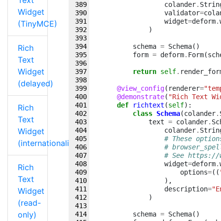
Text
colander
.
Strin
Widget
validator
=
cola
widget
=
deform
.
(TinyMCE)
)
schema
=
Schema
()
Rich
form
=
deform
.
Form
(
sch
Text
Widget
return
self
.
render_for
(delayed)
@view_config
(
renderer
=
"tem
@demonstrate
(
"Rich Text Wi
def
richtext
(
self
):
Rich
class
Schema
(
colander
.
Text
text
=
colander
.
Sc
Widget
colander
.
Strin
# These option
(internationalized)
# browser_spel
# See https://
widget
=
deform
.
Rich
options
=
((
Text
),
description
=
"E
Widget
)
(read-
only)
schema
=
Schema
()