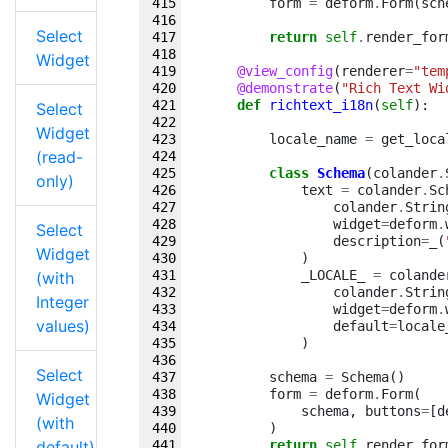
form
=
deform
.
Form
(
sch
Select
return
self
.
render_for
Widget
@view_config
(
renderer
=
"tem
@demonstrate
(
"Rich Text Wi
def
richtext_i18n
(
self
):
Select
Widget
locale_name
=
get_loca
(read-
class
Schema
(
colander
.
only)
text
=
colander
.
Sc
colander
.
Strin
widget
=
deform
.
Select
description
=
_
(
Widget
)
_LOCALE_
=
colande
(with
colander
.
Strin
Integer
widget
=
deform
.
values)
default
=
locale
)
Select
schema
=
Schema
()
form
=
deform
.
Form
(
Widget
schema
,
buttons
=
[
d
(with
)
default)
return
self
.
render_for