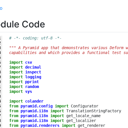
mo
dule Code
13
1814
1815
1816
1817
1818
1819
1820
1821
1822
1823
1824
1825
1826
1827
1828
1829
1830
1831
1832
1833
1834
1835
1836
1837
1838
1839
1840
1841
1842
1843
1844
1845
1846
1847
1848
1849
1850
1851
1852
1853
1854
1855
1856
1857
1858
1859
1860
1861
1862
1863
1864
1865
1866
1867
1868
1869
1870
1871
1872
1873
1874
1875
1876
1877
1878
1879
1880
1881
1882
1883
1884
1885
1886
1887
1888
1889
1890
1891
1892
1893
1894
1895
1896
1897
1898
1899
1900
1901
1902
1903
1904
1905
1906
1907
1908
1909
1910
1911
1912
1913
1914
1915
1916
1917
1918
1919
1920
1921
1922
1923
1924
1925
1926
1927
1928
1929
1930
1931
1932
1933
1934
1935
1936
1937
1938
1939
1940
1941
1942
1943
1944
1945
1946
1947
1948
1949
1950
1951
1952
1953
1954
1955
1956
1957
1958
1959
1960
1961
1962
1963
1964
1965
1966
1967
1968
1969
1970
1971
1972
1973
1974
1975
1976
1977
1978
1979
1980
1981
1982
1983
1984
1985
1986
1987
1988
1989
1990
1991
1992
1993
1994
1995
1996
1997
1998
1999
2000

# -*- coding: utf-8 -*-
""" A Pyramid app that demonstrates various Deform w
capabilities and which provides a functional test su
import
csv
import
decimal
import
inspect
import
logging
import
pprint
import
random
import
sys
import
colander
from
pyramid.config
import
Configurator
from
pyramid.i18n
import
TranslationStringFactory
from
pyramid.i18n
import
get_locale_name
from
pyramid.i18n
import
get_localizer
from
pyramid.renderers
import
get_renderer