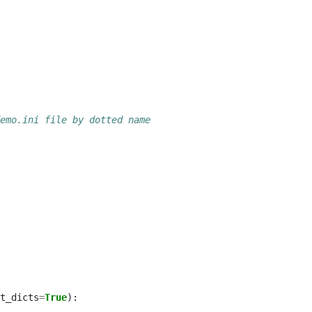
emo.ini file by dotted name
t_dicts
=
True
):