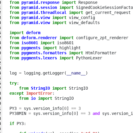
from
pyramid.response
import
Response
from
pyramid.session
import
SignedCookieSessionFacto
from
pyramid.threadlocal
import
get_current_request
from
pyramid.view
import
view_config
from
pyramid.view
import
view_defaults
import
deform
from
deform.renderer
import
configure_zpt_renderer
from
iso8601
import
iso8601
from
pygments
import
highlight
from
pygments.formatters
import
HtmlFormatter
from
pygments.lexers
import
PythonLexer
log
=
logging
.
getLogger
(
__name__
)
try
:
from
StringIO
import
StringIO
except
ImportError
:
from
io
import
StringIO
PY3
=
sys
.
version_info
[
0
]
==
3
PY38MIN
=
sys
.
version_info
[
0
]
==
3
and
sys
.
version_i
if
PY3
: