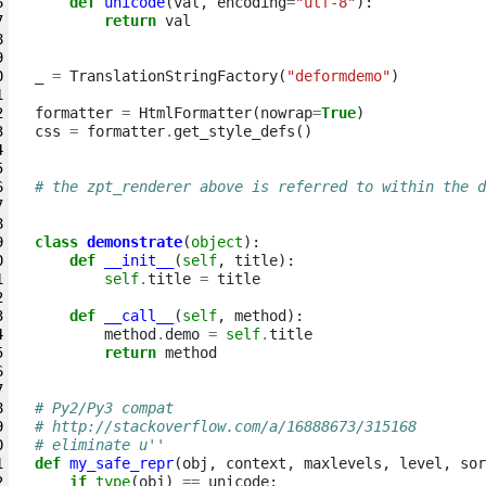
def
unicode
(
val
,
encoding
=
"utf-8"
):
return
val
_
=
TranslationStringFactory
(
"deformdemo"
)
formatter
=
HtmlFormatter
(
nowrap
=
True
)
css
=
formatter
.
get_style_defs
()
# the zpt_renderer above is referred to within the d
class
demonstrate
(
object
):
def
__init__
(
self
,
title
):
self
.
title
=
title
def
__call__
(
self
,
method
):
method
.
demo
=
self
.
title
return
method
# Py2/Py3 compat
# http://stackoverflow.com/a/16888673/315168
# eliminate u''
def
my_safe_repr
(
obj
,
context
,
maxlevels
,
level
,
sor
if
type
(
obj
)
==
unicode
: