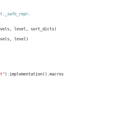
t._safe_repr.
vels
,
level
,
sort_dicts
)
vels
,
level
)
t"
)
.
implementation
()
.
macros