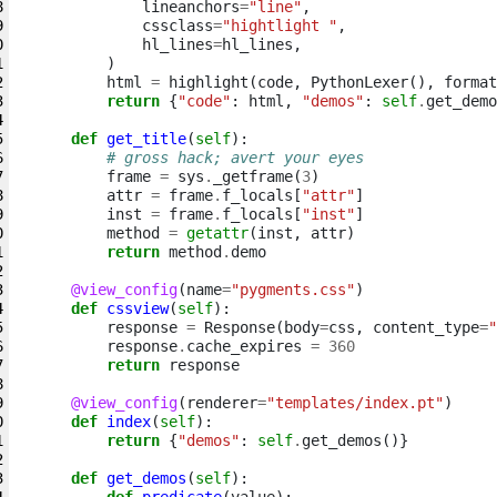
lineanchors
=
"line"
,
cssclass
=
"hightlight "
,
hl_lines
=
hl_lines
,
)
html
=
highlight
(
code
,
PythonLexer
(),
format
return
{
"code"
:
html
,
"demos"
:
self
.
get_demo
def
get_title
(
self
):
# gross hack; avert your eyes
frame
=
sys
.
_getframe
(
3
)
attr
=
frame
.
f_locals
[
"attr"
]
inst
=
frame
.
f_locals
[
"inst"
]
method
=
getattr
(
inst
,
attr
)
return
method
.
demo
@view_config
(
name
=
"pygments.css"
)
def
cssview
(
self
):
response
=
Response
(
body
=
css
,
content_type
=
"
response
.
cache_expires
=
360
return
response
@view_config
(
renderer
=
"templates/index.pt"
)
def
index
(
self
):
return
{
"demos"
:
self
.
get_demos
()}
def
get_demos
(
self
):