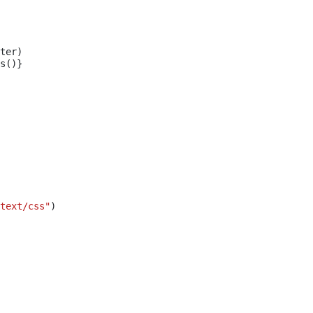
ter
)
s
()}
text/css"
)