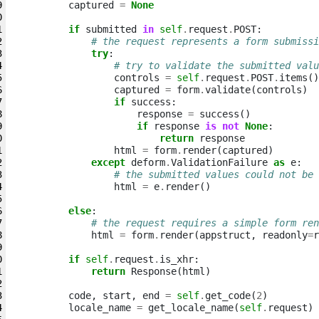
captured
=
None
if
submitted
in
self
.
request
.
POST
:
# the request represents a form submissi
try
:
# try to validate the submitted valu
controls
=
self
.
request
.
POST
.
items
()
captured
=
form
.
validate
(
controls
)
if
success
:
response
=
success
()
if
response
is
not
None
:
return
response
html
=
form
.
render
(
captured
)
except
deform
.
ValidationFailure
as
e
:
# the submitted values could not be 
html
=
e
.
render
()
else
:
# the request requires a simple form ren
html
=
form
.
render
(
appstruct
,
readonly
=
r
if
self
.
request
.
is_xhr
:
return
Response
(
html
)
code
,
start
,
end
=
self
.
get_code
(
2
)
locale_name
=
get_locale_name
(
self
.
request
)