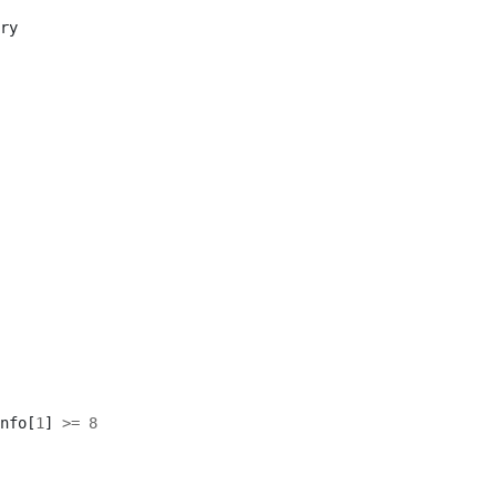
ry
nfo
[
1
]
>=
8