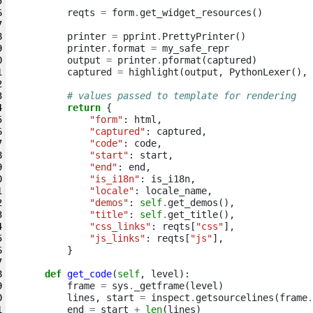
reqts
=
form
.
get_widget_resources
()
printer
=
pprint
.
PrettyPrinter
()
printer
.
format
=
my_safe_repr
output
=
printer
.
pformat
(
captured
)
captured
=
highlight
(
output
,
PythonLexer
(),
# values passed to template for rendering
return
{
"form"
:
html
,
"captured"
:
captured
,
"code"
:
code
,
"start"
:
start
,
"end"
:
end
,
"is_i18n"
:
is_i18n
,
"locale"
:
locale_name
,
"demos"
:
self
.
get_demos
(),
"title"
:
self
.
get_title
(),
"css_links"
:
reqts
[
"css"
],
"js_links"
:
reqts
[
"js"
],
}
def
get_code
(
self
,
level
):
frame
=
sys
.
_getframe
(
level
)
lines
,
start
=
inspect
.
getsourcelines
(
frame
.
end
=
start
+
len
(
lines
)