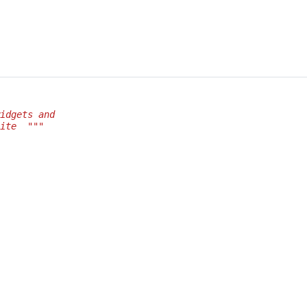
idgets and
ite  """