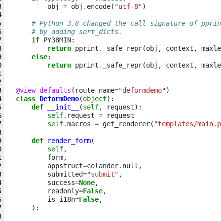
obj
=
obj
.
encode
(
"utf-8"
)
# Python 3.8 changed the call signature of pprin
# by adding sort_dicts.
if
PY38MIN
:
return
pprint
.
_safe_repr
(
obj
,
context
,
maxle
else
:
return
pprint
.
_safe_repr
(
obj
,
context
,
maxle
@view_defaults
(
route_name
=
"deformdemo"
)
class
DeformDemo
(
object
):
def
__init__
(
self
,
request
):
self
.
request
=
request
self
.
macros
=
get_renderer
(
"templates/main.p
def
render_form
(
self
,
form
,
appstruct
=
colander
.
null
,
submitted
=
"submit"
,
success
=
None
,
readonly
=
False
,
is_i18n
=
False
,
):