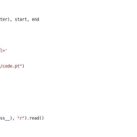
ter
),
start
,
end
l>'
/code.pt"
)
ss__
),
"r"
)
.
read
()