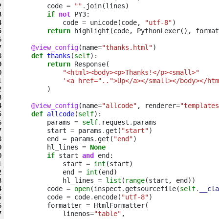
code
=
""
.
join
(
lines
)
if
not
PY3
:
code
=
unicode
(
code
,
"utf-8"
)
return
highlight
(
code
,
PythonLexer
(),
format
@view_config
(
name
=
"thanks.html"
)
def
thanks
(
self
):
return
Response
(
"<html><body><p>Thanks!</p><small>"
'<a href="..">Up</a></small></body></htm
)
@view_config
(
name
=
"allcode"
,
renderer
=
"templates
def
allcode
(
self
):
params
=
self
.
request
.
params
start
=
params
.
get
(
"start"
)
end
=
params
.
get
(
"end"
)
hl_lines
=
None
if
start
and
end
:
start
=
int
(
start
)
end
=
int
(
end
)
hl_lines
=
list
(
range
(
start
,
end
))
code
=
open
(
inspect
.
getsourcefile
(
self
.
__cla
code
=
code
.
encode
(
"utf-8"
)
formatter
=
HtmlFormatter
(
linenos
=
"table"
,